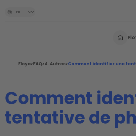
Fl
Floya
>
FAQ
>
4. Autres
>
Comment identifier une tenta
Comment ident
tentative de ph