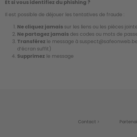
Et si vous identifiez du phishing ?
Il est possible de déjouer les tentatives de fraude :
Ne cliquez jamais
sur les liens ou les pièces joi
Ne partagez jamais
des codes ou mots de pass
Transférez
le message à suspect@safeonweb.be 
d’écran suffit)
Supprimez
le message
Contact
Partena