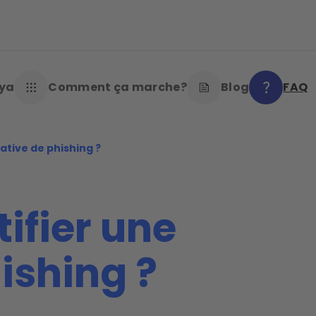
oya
Comment ça marche?
Blog
FAQ
tive de phishing ?
ifier une
ishing ?