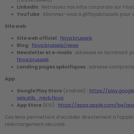
LinkedIn
: Retrouvez nos infos corporate sur Floy
YouTube
: Abonnez-vous à @floyabrussels pour v
Site web
Site web officiel
:
floya.brussels
Blog
:
floya.brussels/news
Newsletter et e-mails
: adresses se terminant p
floya.brussels
Landing pages spécifiques
: adresse comprenan
App
Google Play Store
(Android) :
https://play.goog
sels.stib_mivb.floya
App Store
(iOS) :
https://apps.apple.com/be/ap
Ces liens permettent d’accéder directement à l’applic
téléchargement sécurisé.