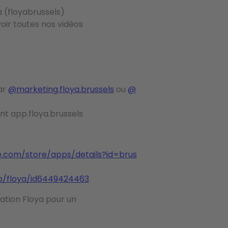
a (floyabrussels)
oir toutes nos vidéos
ar
@marketing.floya.brussels
ou
@
t app.floya.brussels
le.com/store/apps/details?id=brus
p/floya/id6449424463
ation Floya pour un