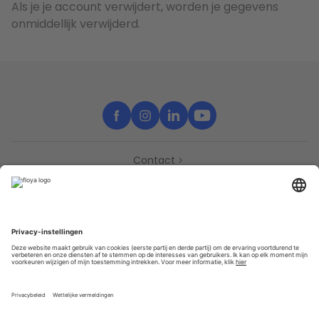
Als je je account verwijdert, worden je gegevens
onmiddellijk verwijderd.
Contact
Support
Partners
Pers
Toegankelijkheidsverklaring
Partners